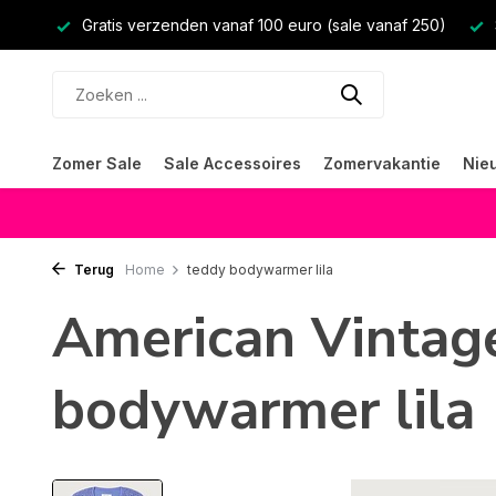
Gratis verzenden vanaf 100 euro (sale vanaf 250)
Zomer Sale
Sale Accessoires
Zomervakantie
Nie
Terug
Home
teddy bodywarmer lila
American Vintag
bodywarmer lila