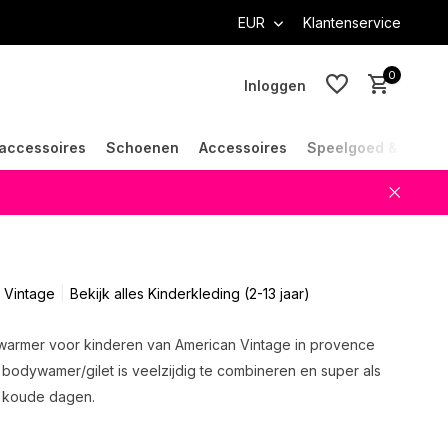
EUR
Klantenservice
0
Inloggen
accessoires
Schoenen
Accessoires
Speelgoed & Cade
Account aanmaken
Account aanmaken
 Vintage
Bekijk alles Kinderkleding (2-13 jaar)
armer voor kinderen van American Vintage in provence
a bodywamer/gilet is veelzijdig te combineren en super als
p koude dagen.