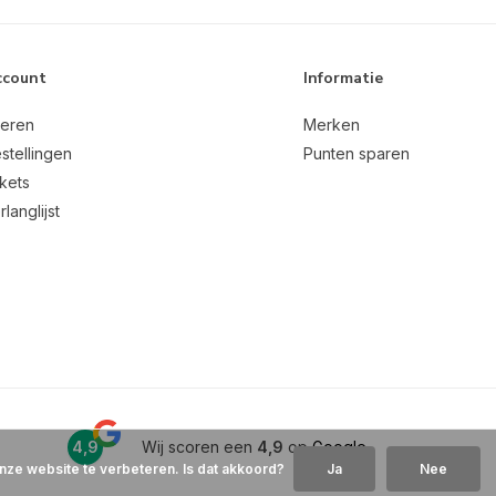
ccount
Informatie
reren
Merken
stellingen
Punten sparen
ckets
rlanglijst
4,9
Wij scoren een
4,9
op
Google
nze website te verbeteren. Is dat akkoord?
Ja
Nee