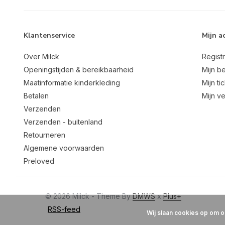
Klantenservice
Mijn a
Over Milck
Regist
Openingstijden & bereikbaarheid
Mijn be
Maatinformatie kinderkleding
Mijn ti
Betalen
Mijn ve
Verzenden
Verzenden - buitenland
Retourneren
Algemene voorwaarden
Preloved
© 2026 Milck - Theme By
DMWS
x
Plus+
RSS-feed
Wij slaan cookies op om o