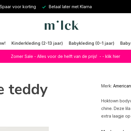
Spaar voor korting
Betaal later met Klarna
uw!
Kinderkleding (2-13 jaar)
Babykleding (0-1 jaar)
Baby
Zomer Sale - Alles voor de helft van de prijs!
- - klik hier
e teddy
Merk:
American
Hoktown bodyw
chine. Deze lil
extra laagje o