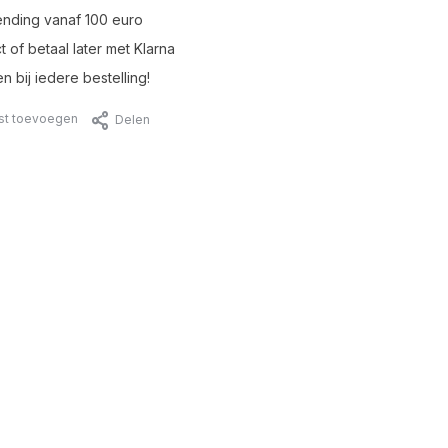
ending vanaf 100 euro
t of betaal later met Klarna
n bij iedere bestelling!
jst toevoegen
Delen