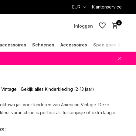
EUR
Klantenservice
0
Inloggen
accessoires
Schoenen
Accessoires
Speelgoed & Cade
Account aanmaken
Account aanmaken
 Vintage
Bekijk alles Kinderkleding (2-13 jaar)
oktown jas voor kinderen van American Vintage. Deze
kleur varan chine is perfect als tussenjasje of extra laagje.
ze: