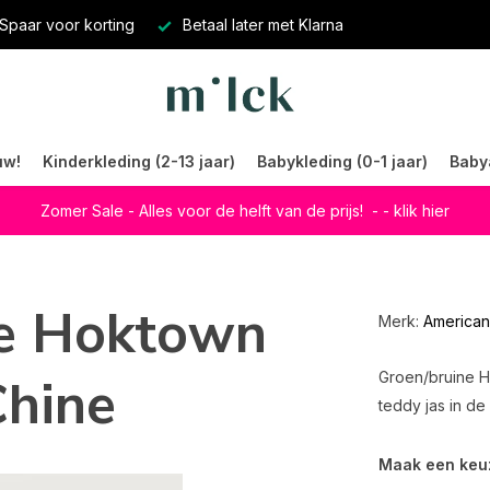
Spaar voor korting
Betaal later met Klarna
uw!
Kinderkleding (2-13 jaar)
Babykleding (0-1 jaar)
Baby
Zomer Sale - Alles voor de helft van de prijs!
- - klik hier
ge Hoktown
Merk:
American
Chine
Groen/bruine H
teddy jas in de 
Maak een keu