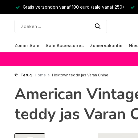
Gratis verzenden vanaf 100 euro (sale vanaf 250)
Zomer Sale
Sale Accessoires
Zomervakantie
Nie
Terug
Home
Hoktown teddy jas Varan Chine
American Vinta
teddy jas Varan 