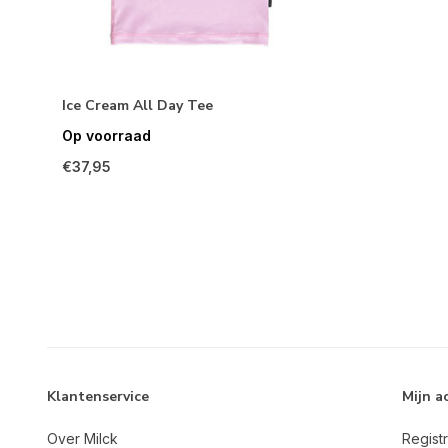
Ice Cream All Day Tee
Op voorraad
€37,95
Klantenservice
Mijn a
Over Milck
Regist