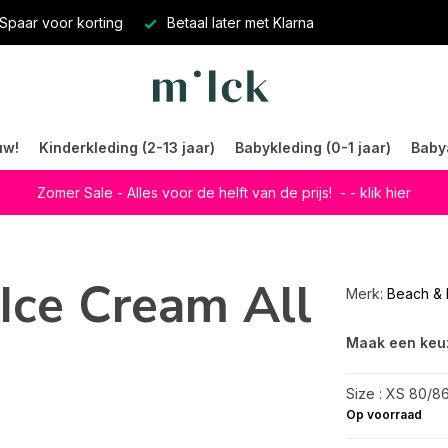
Spaar voor korting
Betaal later met Klarna
uw!
Kinderkleding (2-13 jaar)
Babykleding (0-1 jaar)
Baby
Zomer Sale - Alles voor de helft van de prijs!
- - klik hier
Ice Cream All
Merk:
Beach & 
Maak een keu
Size : XS 80/8
Op voorraad