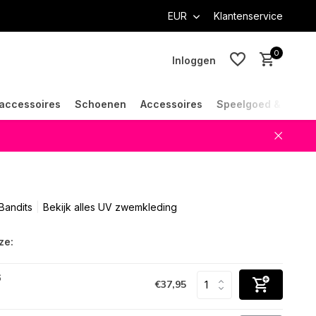
EUR
Klantenservice
0
Inloggen
accessoires
Schoenen
Accessoires
Speelgoed & Cade
Account aanmaken
Account aanmaken
Bandits
Bekijk alles UV zwemkleding
ze:
6
€37,95