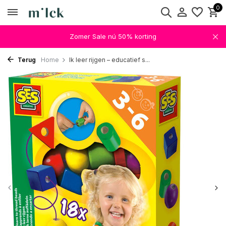
0
Zomer Sale nú 50% korting
Terug
Home
Ik leer rijgen – educatief s...