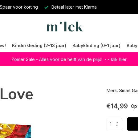
Spaar voor korting
Betaal later met Klarna
uw!
Kinderkleding (2-13 jaar)
Babykleding (0-1 jaar)
Baby
Zomer Sale - Alles voor de helft van de prijs!
- - klik hier
 Love
Merk:
Smart G
€14,99
Op 