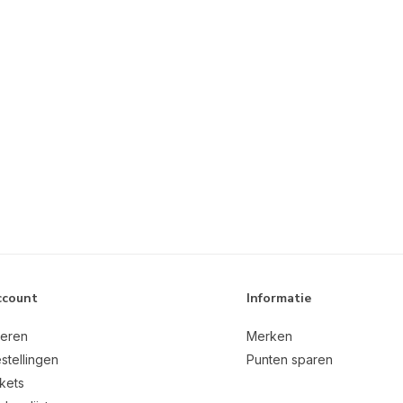
ccount
Informatie
reren
Merken
stellingen
Punten sparen
ckets