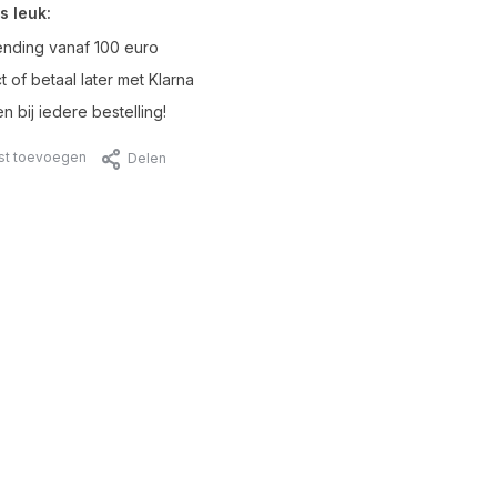
s leuk:
ending vanaf 100 euro
t of betaal later met Klarna
n bij iedere bestelling!
jst toevoegen
Delen