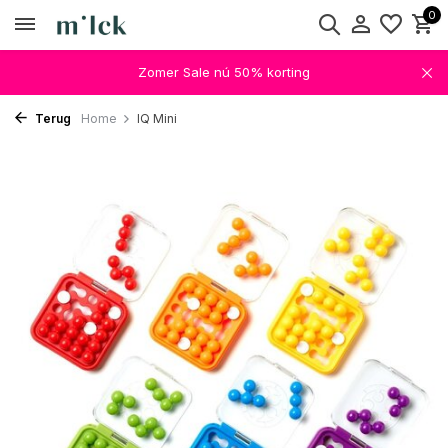
0
Zomer Sale nú 50% korting
Terug
Home
IQ Mini