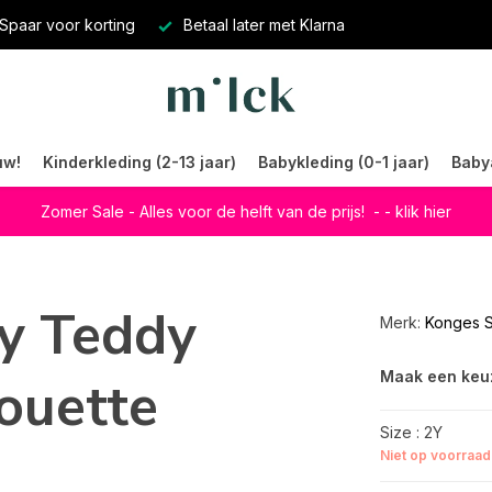
Spaar voor korting
Betaal later met Klarna
uw!
Kinderkleding (2-13 jaar)
Babykleding (0-1 jaar)
Baby
Zomer Sale - Alles voor de helft van de prijs!
- - klik hier
dy Teddy
Merk:
Konges S
Maak een keu
ouette
Size : 2Y
Niet op voorraad