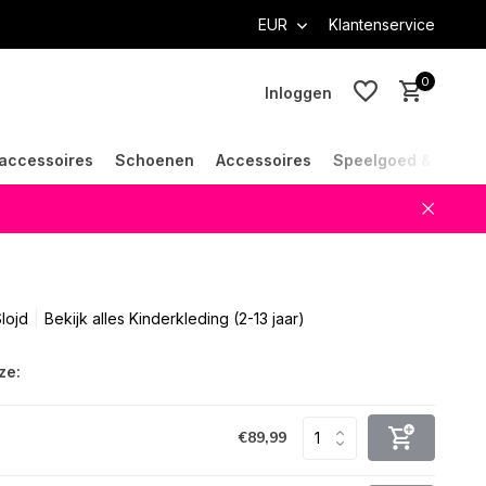
EUR
Klantenservice
0
Inloggen
accessoires
Schoenen
Accessoires
Speelgoed & Cade
Account aanmaken
Account aanmaken
lojd
Bekijk alles Kinderkleding (2-13 jaar)
ze:
€89,99