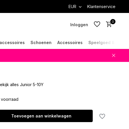
EUR
Klantenservice
0
Inloggen
accessoires
Schoenen
Accessoires
Speelgoed & Cade
Account aanmaken
Account aanmaken
ekijk alles Junior 5-10Y
 voorraad
Toevoegen aan winkelwagen