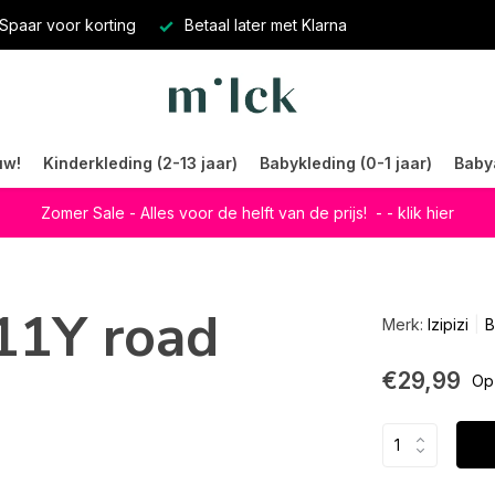
Spaar voor korting
Betaal later met Klarna
uw!
Kinderkleding (2-13 jaar)
Babykleding (0-1 jaar)
Baby
Zomer Sale - Alles voor de helft van de prijs!
- - klik hier
-11Y road
Merk:
Izipizi
B
€29,99
Op