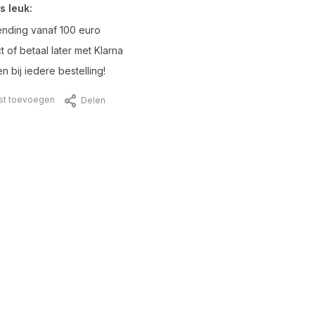
s leuk:
ending vanaf 100 euro
t of betaal later met Klarna
n bij iedere bestelling!
jst toevoegen
Delen