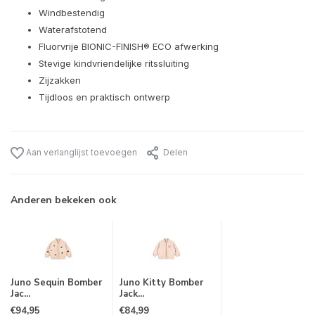
Windbestendig
Waterafstotend
Fluorvrije BIONIC-FINISH® ECO afwerking
Stevige kindvriendelijke ritssluiting
Zijzakken
Tijdloos en praktisch ontwerp
Aan verlanglijst toevoegen
Delen
Anderen bekeken ook
Juno Sequin Bomber
Juno Kitty Bomber
Jac...
Jack...
€94,95
€84,99