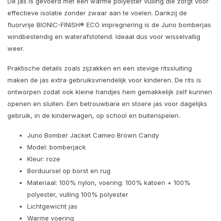
De jas is gevoerd met een warme polyester vulling die zorgt voor
effectieve isolatie zonder zwaar aan te voelen. Dankzij de
fluorvrije BIONIC-FINISH® ECO impregnering is de Juno bomberjas
windbestendig en waterafstotend. Ideaal dus voor wisselvallig
weer.
Praktische details zoals zijzakken en een stevige ritssluiting
maken de jas extra gebruiksvriendelijk voor kinderen. De rits is
ontworpen zodat ook kleine handjes hem gemakkelijk zelf kunnen
openen en sluiten. Een betrouwbare en stoere jas voor dagelijks
gebruik, in de kinderwagen, op school en buitenspelen.
Juno Bomber Jacket Cameo Brown Candy
Model: bomberjack
Kleur: roze
Borduursel op borst en rug
Materiaal: 100% nylon, voering: 100% katoen + 100%
polyester, vulling 100% polyester
Lichtgewicht jas
Warme voering