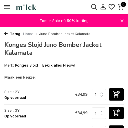
0
Zomer Sale nú 50% korting
Terug
Home
Juno Bomber Jacket Kalamata
Konges Slojd Juno Bomber Jacket
Kalamata
Merk:
Konges Slojd
Bekijk alles Nieuw!
Maak een keuze:
Size : 2Y
€84,99
Op voorraad
Size : 3Y
€84,99
Op voorraad