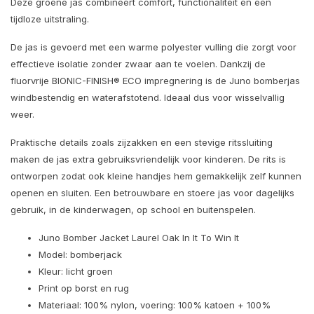
Deze groene jas combineert comfort, functionaliteit en een
tijdloze uitstraling.
De jas is gevoerd met een warme polyester vulling die zorgt voor
effectieve isolatie zonder zwaar aan te voelen. Dankzij de
fluorvrije BIONIC-FINISH® ECO impregnering is de Juno bomberjas
windbestendig en waterafstotend. Ideaal dus voor wisselvallig
weer.
Praktische details zoals zijzakken en een stevige ritssluiting
maken de jas extra gebruiksvriendelijk voor kinderen. De rits is
ontworpen zodat ook kleine handjes hem gemakkelijk zelf kunnen
openen en sluiten. Een betrouwbare en stoere jas voor dagelijks
gebruik, in de kinderwagen, op school en buitenspelen.
Juno Bomber Jacket Laurel Oak In It To Win It
Model: bomberjack
Kleur: licht groen
Print op borst en rug
Materiaal: 100% nylon, voering: 100% katoen + 100%