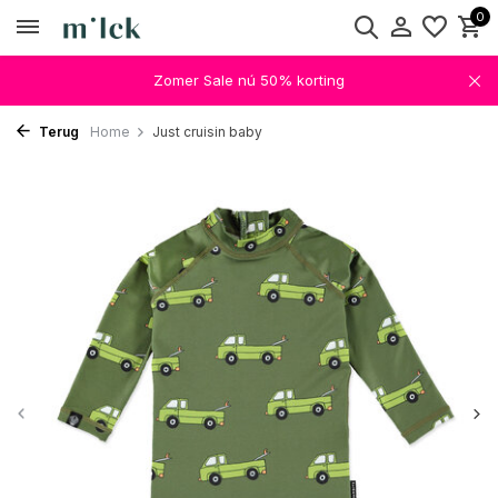
0
Zomer Sale nú 50% korting
Terug
Home
Just cruisin baby