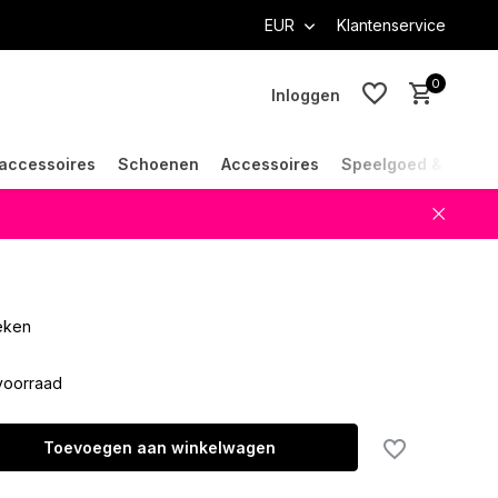
EUR
Klantenservice
0
Inloggen
accessoires
Schoenen
Accessoires
Speelgoed & Cade
Account aanmaken
Account aanmaken
oeken
voorraad
Toevoegen aan winkelwagen