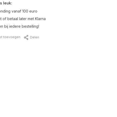
s leuk:
ending vanaf 100 euro
t of betaal later met Klarna
n bij iedere bestelling!
jst toevoegen
Delen