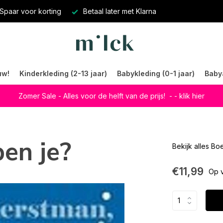
Spaar voor korting
Betaal later met Klarna
uw!
Kinderkleding (2-13 jaar)
Babykleding (0-1 jaar)
Baby
Zomer Sale - Alles voor de helft van de prijs!
- - klik hier
en je?
Bekijk alles B
€11,99
Op 