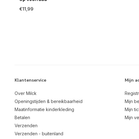
€11,99
Klantenservice
Mijn a
Over Milck
Regist
Openingstijden & bereikbaarheid
Mijn be
Maatinformatie kinderkleding
Mijn ti
Betalen
Mijn ve
Verzenden
Verzenden - buitenland