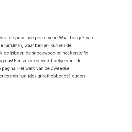
jes in de populaire peuterserie Waar ben je? van
jke Kerstman, waar ben je? kunnen de
k de ijsbeer, de sneeuwpop en het kerstelfje
tevig dus! Een zoek-en-vind-boekje voor de
tste pagina. Het werk van de Zweedse
peuters als hun (designliefhebbende) ouders