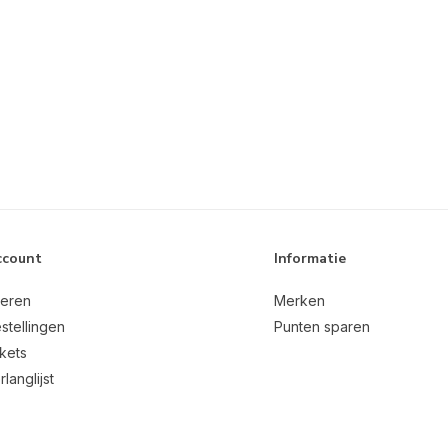
ccount
Informatie
reren
Merken
stellingen
Punten sparen
ckets
rlanglijst