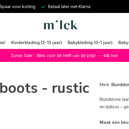
Spaar voor korting
Betaal later met Klarna
uw!
Kinderkleding (2-13 jaar)
Babykleding (0-1 jaar)
Baby
Zomer Sale - Alles voor de helft van de prijs!
- - klik hier
boots - rustic
Merk:
Blundsto
Blundstone laar
en tijdloos – g
Maak een keu