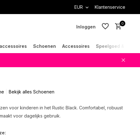
EUR
Klantenservice
0
Inloggen
accessoires
Schoenen
Accessoires
Speelgoed & Cade
Account aanmaken
Account aanmaken
ne
Bekijk alles Schoenen
zen voor kinderen in het Rustic Black. Comfortabel, robuust
emaakt voor dagelijks gebruik.
ze: