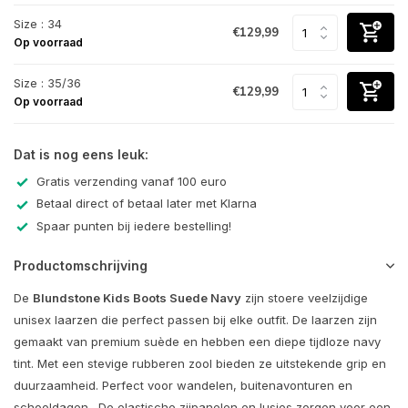
Size : 34
€129,99
Op voorraad
Size : 35/36
€129,99
Op voorraad
Dat is nog eens leuk:
Gratis verzending vanaf 100 euro
Betaal direct of betaal later met Klarna
Spaar punten bij iedere bestelling!
Productomschrijving
De
Blundstone Kids Boots Suede Navy
zijn stoere veelzijdige
unisex laarzen die perfect passen bij elke outfit.
De laarzen zijn
g
emaakt van premium suède en hebben een diepe tijdloze navy
tint.
Met een stevige rubberen zool bieden ze uitstekende grip en
duurzaamheid. Perfect voor wandelen, buitenavonturen en
schooldagen.
De elastische zijpanelen en lusjes zorgen voor een