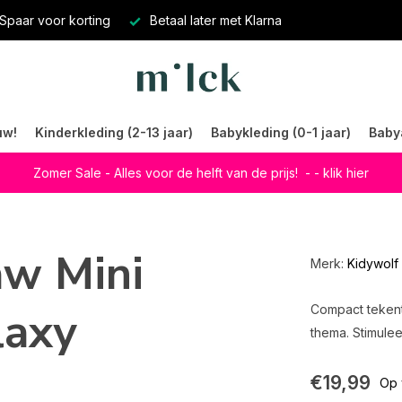
Spaar voor korting
Betaal later met Klarna
uw!
Kinderkleding (2-13 jaar)
Babykleding (0-1 jaar)
Baby
Zomer Sale - Alles voor de helft van de prijs!
- - klik hier
aw Mini
Merk:
Kidywolf
laxy
Compact tekenta
thema. Stimuleer
€19,99
Op 