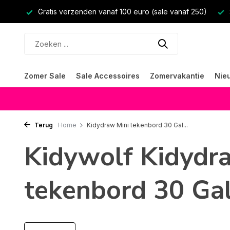
Gratis verzenden vanaf 100 euro (sale vanaf 250)
Zomer Sale
Sale Accessoires
Zomervakantie
Nie
Terug
Home
Kidydraw Mini tekenbord 30 Gal...
Kidywolf Kidydr
tekenbord 30 Ga