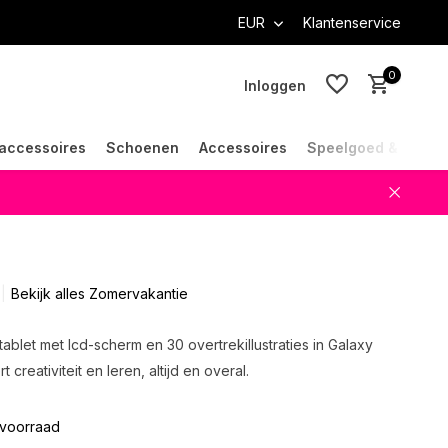
EUR
Klantenservice
0
Inloggen
accessoires
Schoenen
Accessoires
Speelgoed & Cade
Account aanmaken
Account aanmaken
Bekijk alles Zomervakantie
blet met lcd-scherm en 30 overtrekillustraties in Galaxy
t creativiteit en leren, altijd en overal.
voorraad