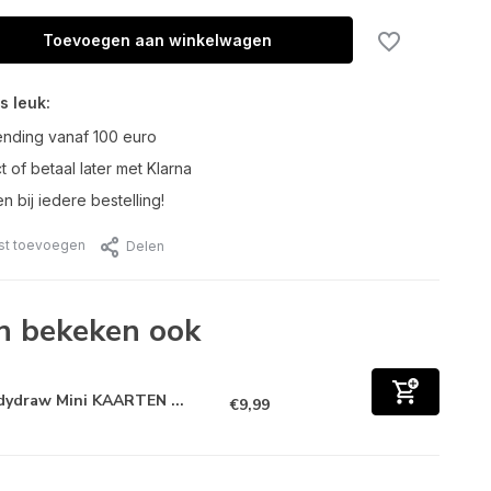
Toevoegen aan winkelwagen
s leuk:
ending vanaf 100 euro
t of betaal later met Klarna
n bij iedere bestelling!
jst toevoegen
Delen
n bekeken ook
dydraw Mini KAARTEN ...
€9,99