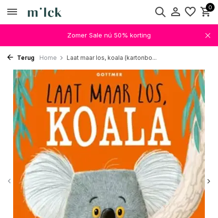
0
Zomer Sale nú 50% korting
Terug
Home
Laat maar los, koala (kartonbo...