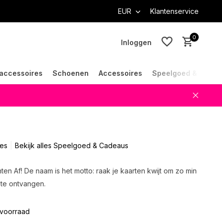
EUR
Klantenservice
0
Inloggen
accessoires
Schoenen
Accessoires
Speelgoed & Cade
Account aanmaken
Account aanmaken
es
Bekijk alles Speelgoed & Cadeaus
ten Af! De naam is het motto: raak je kaarten kwijt om zo min
 te ontvangen.
voorraad