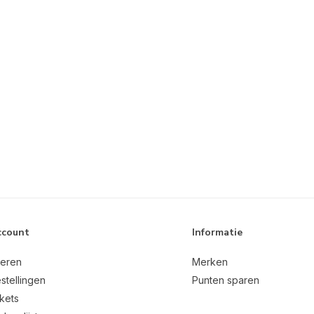
ccount
Informatie
reren
Merken
stellingen
Punten sparen
ckets