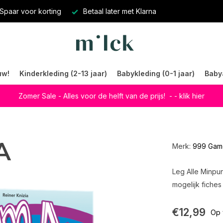
Spaar voor korting
Betaal later met Klarna
uw!
Kinderkleding (2-13 jaar)
Babykleding (0-1 jaar)
Baby
Zomer Sale - Alles voor de helft van de prijs!
- - klik hier
A
Merk:
999 Gam
Leg Alle Minpun
mogelijk fiches
€12,99
Op 