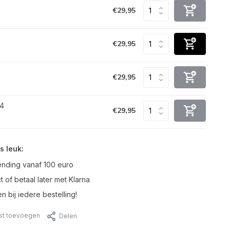
€29,95
0
€29,95
€29,95
34
€29,95
s leuk:
ending vanaf 100 euro
t of betaal later met Klarna
n bij iedere bestelling!
jst toevoegen
Delen