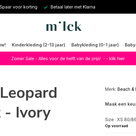
Spaar voor korting
Betaal later met Klarna
uw!
Kinderkleding (2-13 jaar)
Babykleding (0-1 jaar)
Baby
Zomer Sale - Alles voor de helft van de prijs!
- - klik hier
 Leopard
Merk:
Beach & 
Maak een keu
- Ivory
Size : XS 80/8
Op voorraad