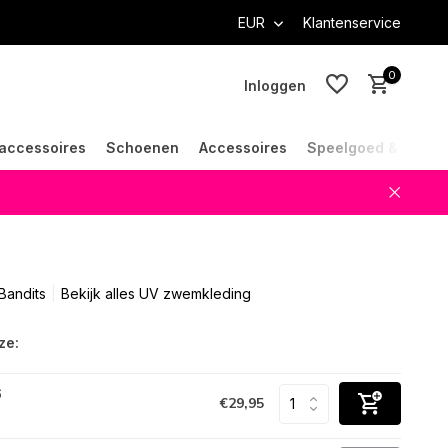
EUR
Klantenservice
0
Inloggen
accessoires
Schoenen
Accessoires
Speelgoed & Cade
Account aanmaken
Account aanmaken
Bandits
Bekijk alles UV zwemkleding
ze:
6
€29,95