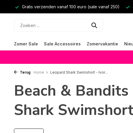
Gratis verzenden vanaf 100 euro (sale vanaf 250)
Zomer Sale
Sale Accessoires
Zomervakantie
Nie
Terug
Home
Leopard Shark Swimshort - Ivor...
Beach & Bandits
Shark Swimshort 