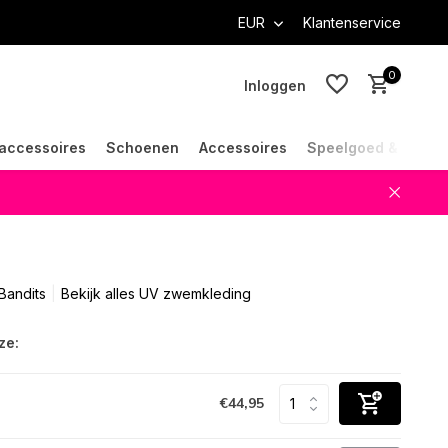
EUR
Klantenservice
0
Inloggen
accessoires
Schoenen
Accessoires
Speelgoed & Cade
Account aanmaken
Account aanmaken
Bandits
Bekijk alles UV zwemkleding
ze:
€44,95