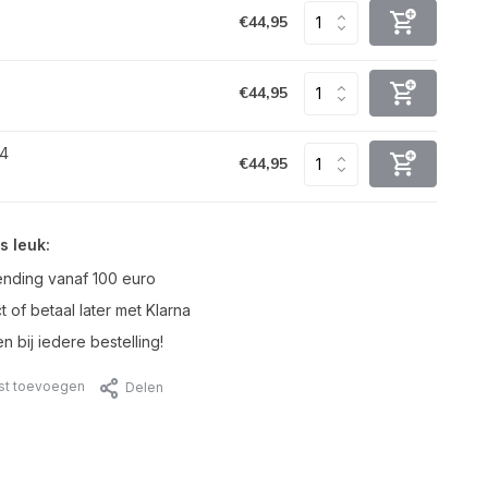
0
€44,95
€44,95
34
€44,95
s leuk:
ending vanaf 100 euro
t of betaal later met Klarna
n bij iedere bestelling!
jst toevoegen
Delen