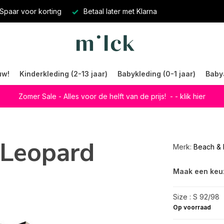
Spaar voor korting
Betaal later met Klarna
uw!
Kinderkleding (2-13 jaar)
Babykleding (0-1 jaar)
Baby
Zomer Sale - Alles voor de helft van de prijs!
- - klik hier
 Leopard
Merk:
Beach & 
Maak een keu
Size : S 92/98
Op voorraad