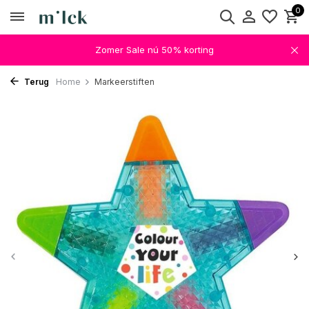
0
Zomer Sale nú 50% korting
Terug
Home
Markeerstiften