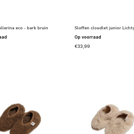
allerina eco - bark bruin
Sloffen cloudlet junior Lichtg
aad
Op voorraad
€33,99