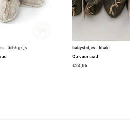
s - licht grijs
babyslofjes - khaki
aad
Op voorraad
€24,95