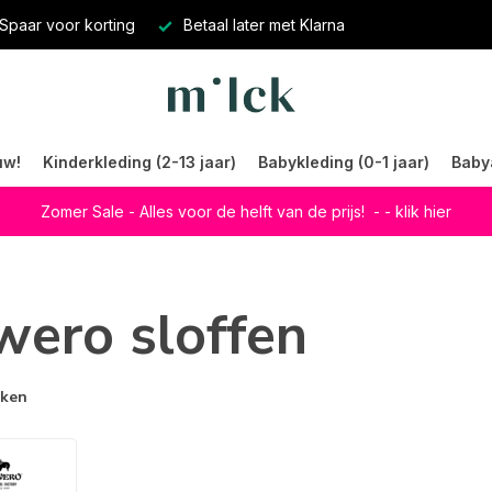
Spaar voor korting
Betaal later met Klarna
uw!
Kinderkleding (2-13 jaar)
Babykleding (0-1 jaar)
Baby
Zomer Sale - Alles voor de helft van de prijs!
- - klik hier
wero sloffen
rken