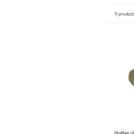
11 produc
Sloffen c