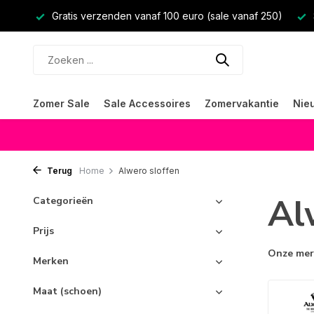
Gratis verzenden vanaf 100 euro (sale vanaf 250)
Zomer Sale
Sale Accessoires
Zomervakantie
Nie
Terug
Home
Alwero sloffen
Al
Categorieën
Prijs
Onze me
Merken
Maat (schoen)