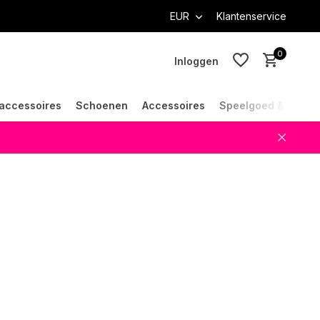
EUR
Klantenservice
0
Inloggen
accessoires
Schoenen
Accessoires
Speelgoed & Cade
Account aanmaken
Account aanmaken