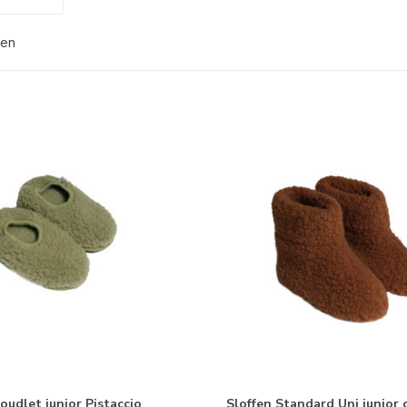
ten
loudlet junior Pistaccio
Sloffen Standard Uni junior 