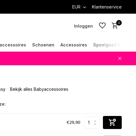
EUR
Klantenservice
0
Inloggen
accessoires
Schoenen
Accessoires
Speelgoed & Cade
Account aanmaken
Account aanmaken
ssy
Bekijk alles Babyaccessoires
ze:
€29,90