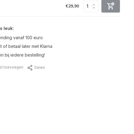
€29,90
s leuk:
ending vanaf 100 euro
t of betaal later met Klarna
n bij iedere bestelling!
jst toevoegen
Delen