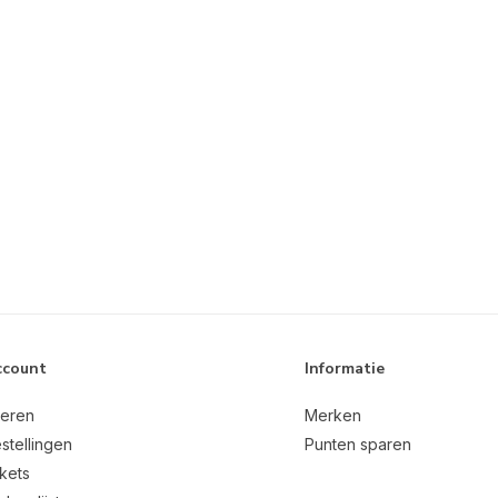
ccount
Informatie
reren
Merken
stellingen
Punten sparen
ckets