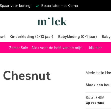
Spaar voor korting
Betaal later met Klarna
uw!
Kinderkleding (2-13 jaar)
Babykleding (0-1 jaar)
Baby
Zomer Sale - Alles voor de helft van de prijs!
- - klik hier
i Chesnut
Merk:
Hello Ho
Maak een keu
Size : 3-9M
Op voorraad