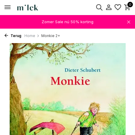
0
Zomer Sale nú 50% korting
Terug
Home
Monkie 2+