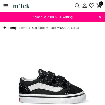
0
Zomer Sale nú 50% korting
Terug
Home
Old skool V Black VN000D3YBLK1