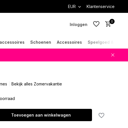
EUR
Klantenservice
0
Inloggen
accessoires
Schoenen
Accessoires
Speelgoed & Cade
Account aanmaken
Account aanmaken
ames
Bekijk alles Zomervakantie
oorraad
Toevoegen aan winkelwagen