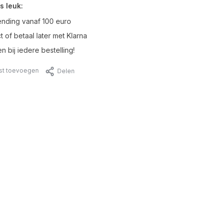
s leuk:
ending vanaf 100 euro
t of betaal later met Klarna
n bij iedere bestelling!
jst toevoegen
Delen