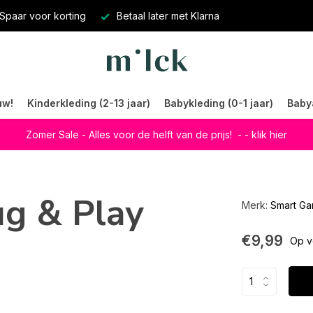
Spaar voor korting
Betaal later met Klarna
uw!
Kinderkleding (2-13 jaar)
Babykleding (0-1 jaar)
Baby
Zomer Sale - Alles voor de helft van de prijs!
- - klik hier
g & Play
Merk:
Smart G
€9,99
Op v