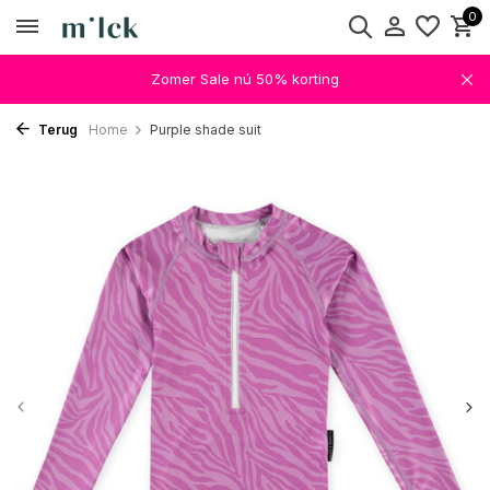
0
Zomer Sale nú 50% korting
Terug
Home
Purple shade suit