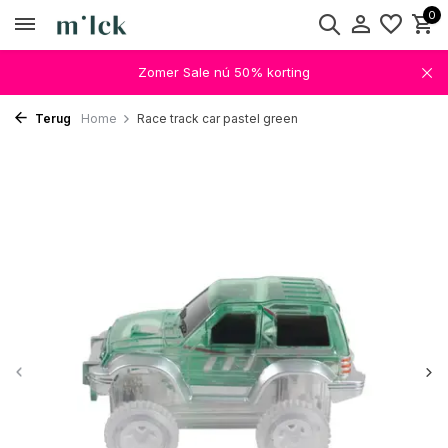
0
Zomer Sale nú 50% korting
Terug
Home
Race track car pastel green