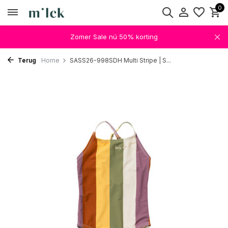
0
Zomer Sale nú 50% korting
Terug
Home
SASS26-998SDH Multi Stripe | S...