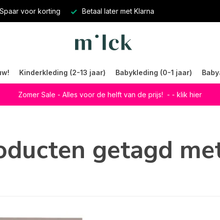
Spaar voor korting
Betaal later met Klarna
uw!
Kinderkleding (2-13 jaar)
Babykleding (0-1 jaar)
Baby
Zomer Sale - Alles voor de helft van de prijs!
- - klik hier
oducten getagd me