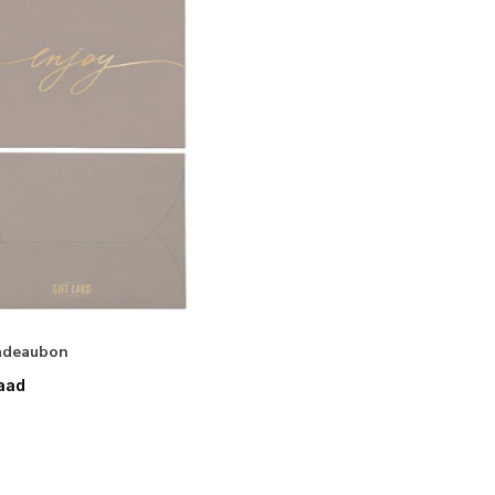
Cadeaubon
aad