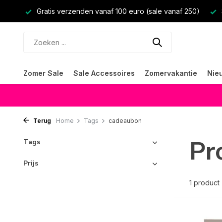
Gratis verzenden vanaf 100 euro (sale vanaf 250)
Zomer Sale
Sale Accessoires
Zomervakantie
Nie
Terug
Home
Tags
cadeaubon
Pr
Tags
Prijs
1 product