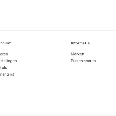
ccount
Informatie
reren
Merken
stellingen
Punten sparen
ckets
rlanglijst