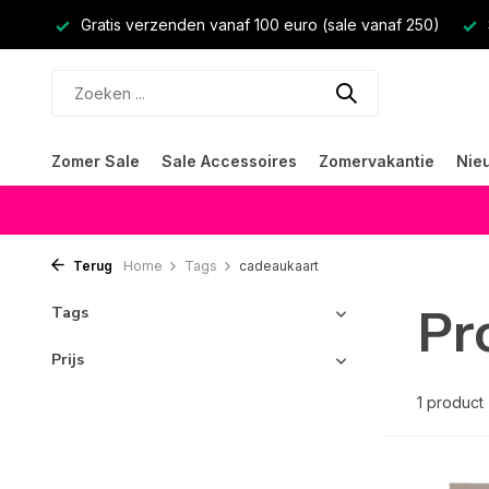
Gratis verzenden vanaf 100 euro (sale vanaf 250)
Zomer Sale
Sale Accessoires
Zomervakantie
Nie
Terug
Home
Tags
cadeaukaart
Pr
Tags
Prijs
1 product