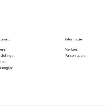
ccount
Informatie
reren
Merken
stellingen
Punten sparen
ckets
rlanglijst