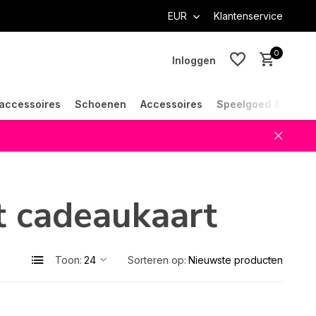
EUR
Klantenservice
0
Inloggen
accessoires
Schoenen
Accessoires
Speelgoed & Cade
Account aanmaken
Account aanmaken
 cadeaukaart
Toon:
Sorteren op: