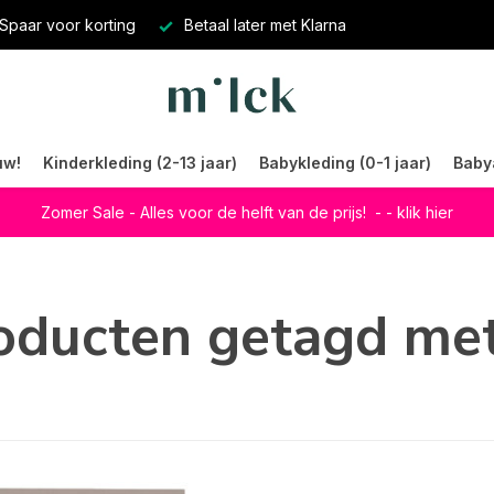
Spaar voor korting
Betaal later met Klarna
uw!
Kinderkleding (2-13 jaar)
Babykleding (0-1 jaar)
Baby
Zomer Sale - Alles voor de helft van de prijs!
- - klik hier
oducten getagd met