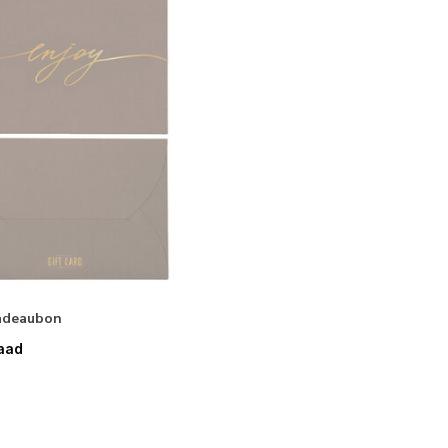
Cadeaubon
aad