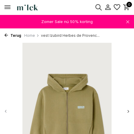
0
Zomer Sale nú 50% korting
Terug
Home
vest Izubird Herbes de Provenc...