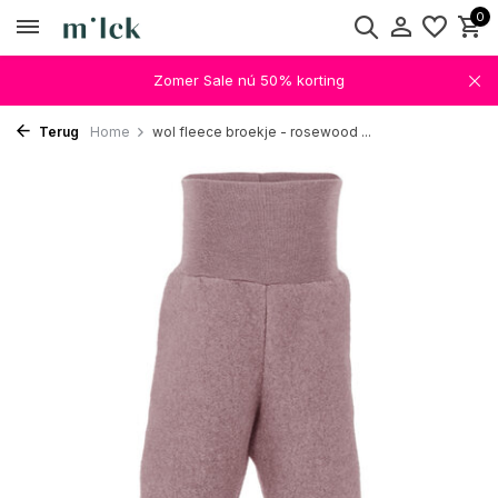
0
Zomer Sale nú 50% korting
Terug
Home
wol fleece broekje - rosewood ...