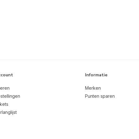
ccount
Informatie
reren
Merken
stellingen
Punten sparen
ckets
rlanglijst