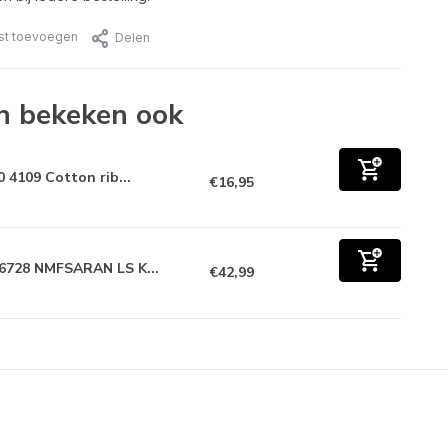
jst toevoegen
Delen
n bekeken ook
0 4109 Cotton rib...
€16,95
6728 NMFSARAN LS K...
€42,99