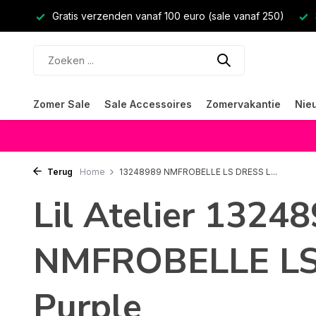
Gratis verzenden vanaf 100 euro (sale vanaf 250)
Zomer Sale
Sale Accessoires
Zomervakantie
Nie
Terug
Home
13248989 NMFROBELLE LS DRESS L...
Lil Atelier 1324
NMFROBELLE LS
Purple