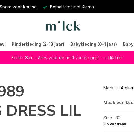
Spaar voor korting
Betaal later met Klarna
uw!
Kinderkleding (2-13 jaar)
Babykleding (0-1 jaar)
Baby
Zomer Sale - Alles voor de helft van de prijs!
- - klik hier
8989
Merk:
Lil Atelier
Maak een keu
 DRESS LIL
Size : 92
Op voorraad