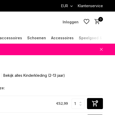
EUR
Klantenservice
0
Inloggen
accessoires
Schoenen
Accessoires
Speelgoed & Cade
Account aanmaken
Account aanmaken
Bekijk alles Kinderkleding (2-13 jaar)
ze:
€52,99