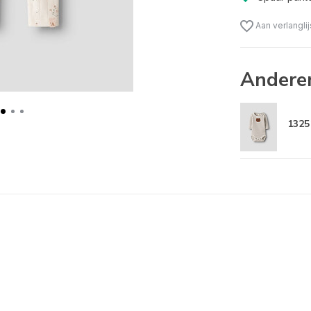
Aan verlangli
Andere
1325