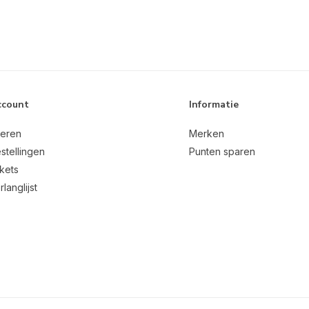
ccount
Informatie
reren
Merken
stellingen
Punten sparen
ckets
rlanglijst