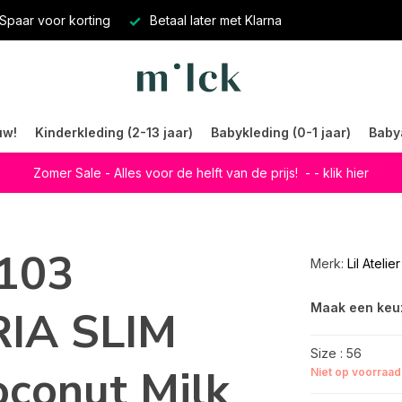
Spaar voor korting
Betaal later met Klarna
uw!
Kinderkleding (2-13 jaar)
Babykleding (0-1 jaar)
Baby
Zomer Sale - Alles voor de helft van de prijs!
- - klik hier
1103
Merk:
Lil Atelier
Maak een keu
IA SLIM
Size : 56
conut Milk
Niet op voorraad