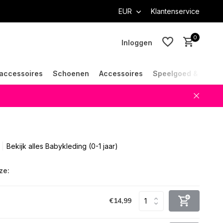
EUR
Klantenservice
0
Inloggen
accessoires
Schoenen
Accessoires
Speelgoed & Cade
Account aanmaken
Account aanmaken
Bekijk alles Babykleding (0-1 jaar)
ze:
€14,99