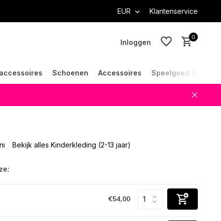
EUR
Klantenservice
0
Inloggen
accessoires
Schoenen
Accessoires
Speelgoed & Cade
Account aanmaken
Account aanmaken
ni
Bekijk alles Kinderkleding (2-13 jaar)
ze:
€54,00