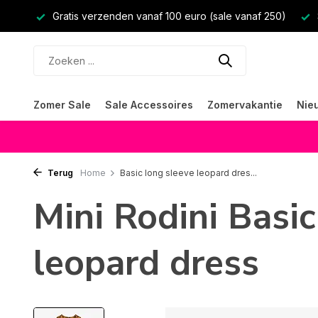
Gratis verzenden vanaf 100 euro (sale vanaf 250)
Zomer Sale
Sale Accessoires
Zomervakantie
Nie
Terug
Home
Basic long sleeve leopard dres...
Mini Rodini Basic
leopard dress