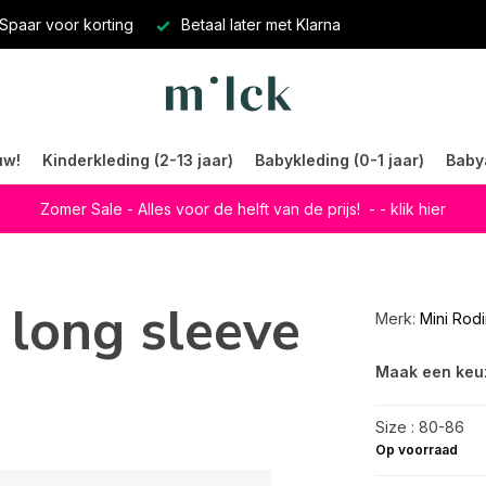
Spaar voor korting
Betaal later met Klarna
uw!
Kinderkleding (2-13 jaar)
Babykleding (0-1 jaar)
Baby
Zomer Sale - Alles voor de helft van de prijs!
- - klik hier
 long sleeve
Merk:
Mini Rodi
Maak een keu
Size : 80-86
Op voorraad