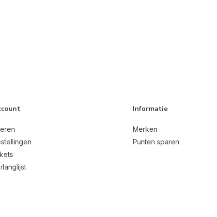
ccount
Informatie
reren
Merken
stellingen
Punten sparen
ckets
rlanglijst