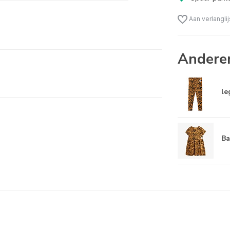
Aan verlangli
Andere
le
Ba