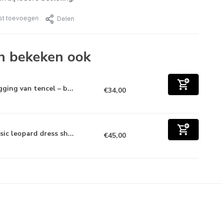
jst toevoegen
Delen
n bekeken ook
gging van tencel – b...
€34,00
sic leopard dress sh...
€45,00