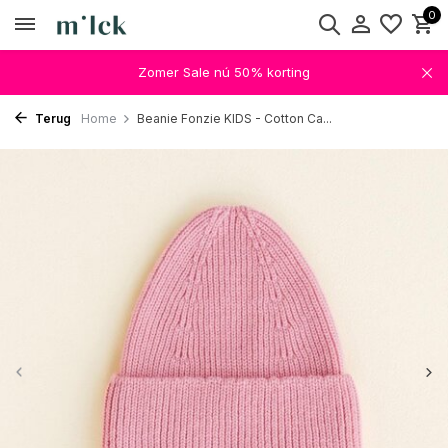
0
Zomer Sale nú 50% korting
Terug
Home
Beanie Fonzie KIDS - Cotton Ca...