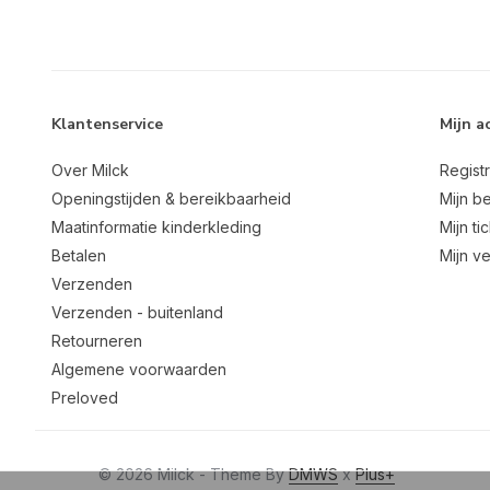
Klantenservice
Mijn a
Over Milck
Regist
Openingstijden & bereikbaarheid
Mijn be
Maatinformatie kinderkleding
Mijn ti
Betalen
Mijn ve
Verzenden
Verzenden - buitenland
Retourneren
Algemene voorwaarden
Preloved
© 2026 Milck - Theme By
DMWS
x
Plus+