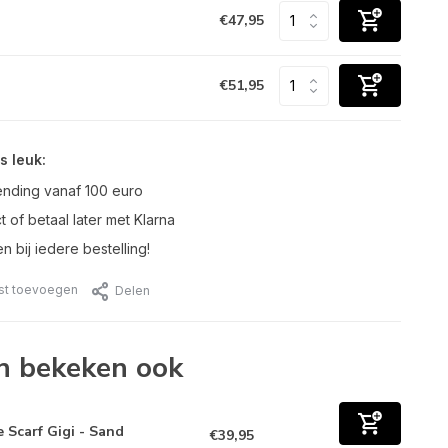
€47,95
€51,95
s leuk:
ending vanaf 100 euro
t of betaal later met Klarna
n bij iedere bestelling!
jst toevoegen
Delen
n bekeken ook
 Scarf Gigi - Sand
€39,95