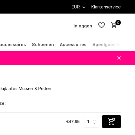
EUR
Klantenservice
0
Inloggen
accessoires
Schoenen
Accessoires
Speelgoed & Cade
Account aanmaken
Account aanmaken
kijk alles Mutsen & Petten
ze:
€47,95