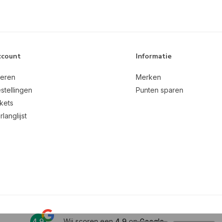
ccount
Informatie
reren
Merken
stellingen
Punten sparen
ckets
rlanglijst
4,9
Wij scoren een
4,9
op
Google