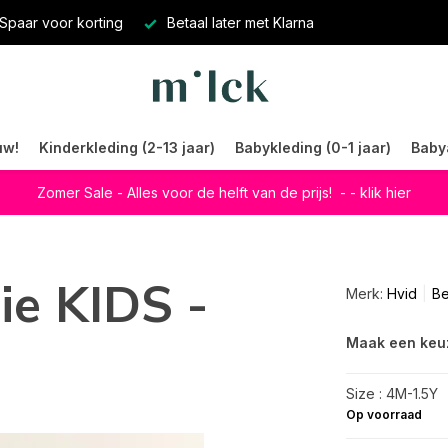
Spaar voor korting
Betaal later met Klarna
uw!
Kinderkleding (2-13 jaar)
Babykleding (0-1 jaar)
Baby
Zomer Sale - Alles voor de helft van de prijs!
- - klik hier
ie KIDS -
Merk:
Hvid
Be
Maak een keu
Size : 4M-1.5Y
Op voorraad