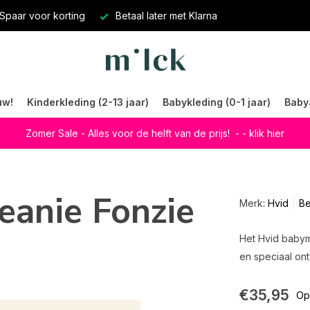
Spaar voor korting
Betaal later met Klarna
uw!
Kinderkleding (2-13 jaar)
Babykleding (0-1 jaar)
Baby
Zomer Sale - Alles voor de helft van de prijs!
- - klik hier
eanie Fonzie
Merk:
Hvid
Be
Het Hvid babym
en speciaal on
€35,95
Op