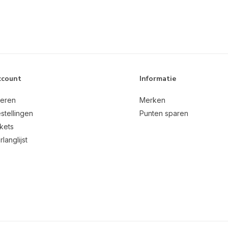
ccount
Informatie
reren
Merken
stellingen
Punten sparen
ckets
rlanglijst