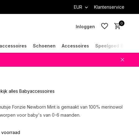
EUR
Klantenservice
0
Inloggen
accessoires
Schoenen
Accessoires
Speelgoed & Cade
Account aanmaken
Account aanmaken
kijk alles Babyaccessoires
utsje Fonzie Newborn Mint is gemaakt van 100% merinowol
tworpen voor baby's van 0-6 maanden.
 voorraad