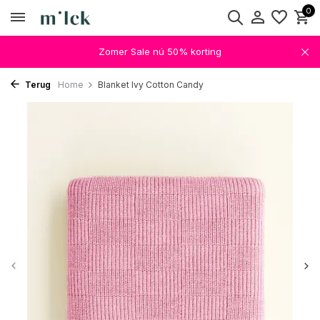
0
Zomer Sale nú 50% korting
Terug
Home
Blanket Ivy Cotton Candy