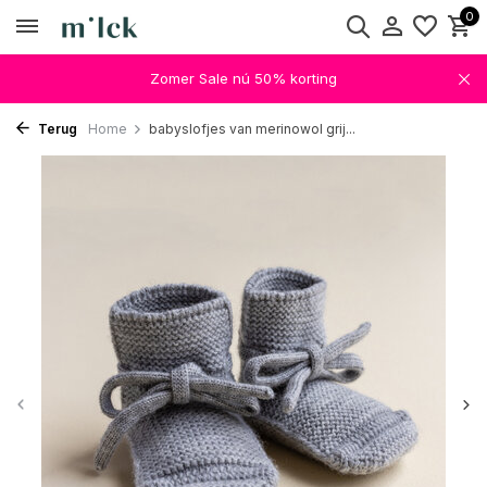
0
Zomer Sale nú 50% korting
Terug
Home
babyslofjes van merinowol grij...