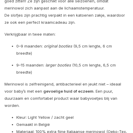
goed zitten! Ze zijn geschikt voor alle seizoenen, omdat
merinowol zich aanpast aan de lichaamstemperatuur.
De slofjes zijn prachtig verpakt in een katoenen zakje, waardoor
ze ook een perfect kraamcadeau zijn.
Verkrijgbaar in twee maten:
0–9 maanden:
original booties
(9,5 cm lengte, 6 cm
breedte)
9–15 maanden:
larger booties
(10,5 cm lengte, 6,5 cm
breedte)
Merinowol is zelfreinigend, antibacterieel en jeukt niet – ideaal
voor baby’s met een
gevoelige huid of eczeem
. Een puur,
duurzaam en comfortabel product waar babyvoetjes blij van
worden.
Kleur: Light Yellow / zacht geel
Gemaakt in België
Materiaal: 100% extra fijne Italiaanse merinowol (Oeko-Tex,