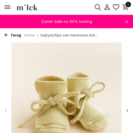
0
Zomer Sale nú 50% korting
Terug
Home
babyslofjes van merinowol lich...