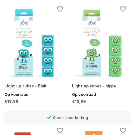
Light up cubes - Blair
Light up cubes - pippa
Op voorraad
Op voorraad
€13,99
€13,99
rting
Betaal later met Klarna