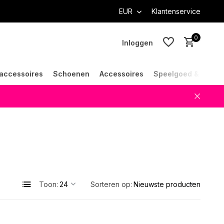
EUR
Klantenservice
0
Inloggen
accessoires
Schoenen
Accessoires
Speelgoed & Cade
Account aanmaken
Account aanmaken
Toon:
Sorteren op: