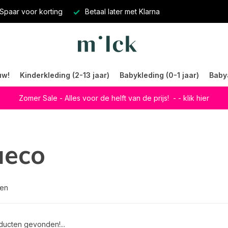
Spaar voor korting
Betaal later met Klarna
uw!
Kinderkleding (2-13 jaar)
Babykleding (0-1 jaar)
Baby
Zomer Sale - Alles voor de helft van de prijs!
- - klik hier
ueco
ten
ucten gevonden!...