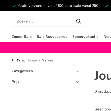
Gratis verzenden vanaf 100 euro (sale vanaf 250)
Zomer Sale
Sale Accessoires
Zomervakantie
Nie
Terug
Home
Merken
Jo
Categorieën
Prijs
0 produc
Geen prod