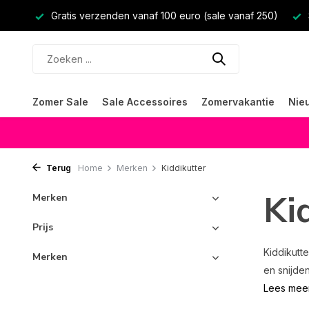
Gratis verzenden vanaf 100 euro (sale vanaf 250)
Zomer Sale
Sale Accessoires
Zomervakantie
Nie
Terug
Home
Merken
Kiddikutter
Ki
Merken
Prijs
Kiddikutt
Merken
en snijden
Lees mee