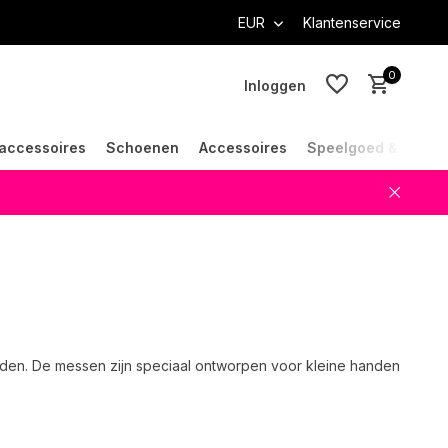
EUR
Klantenservice
0
Inloggen
accessoires
Schoenen
Accessoires
Speelgoed & Cade
Account aanmaken
Account aanmaken
nijden. De messen zijn speciaal ontworpen voor kleine handen