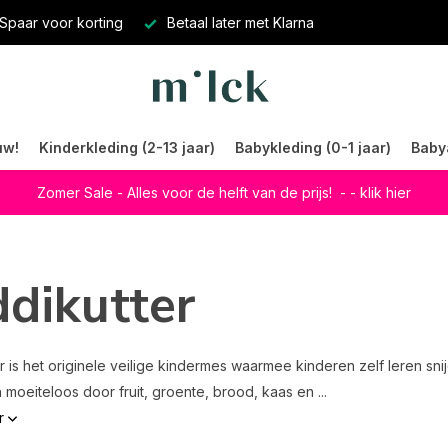
Spaar voor korting
Betaal later met Klarna
uw!
Kinderkleding (2-13 jaar)
Babykleding (0-1 jaar)
Baby
Zomer Sale - Alles voor de helft van de prijs!
- - klik hier
ddikutter
er is het originele veilige kindermes waarmee kinderen zelf leren s
 moeiteloos door fruit, groente, brood, kaas en ...
r