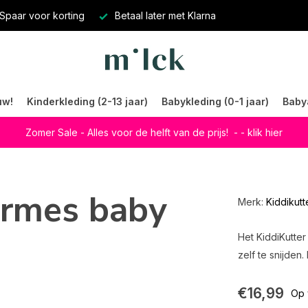
Spaar voor korting
Betaal later met Klarna
uw!
Kinderkleding (2-13 jaar)
Babykleding (0-1 jaar)
Baby
Zomer Sale - Alles voor de helft van de prijs!
- - klik hier
ermes baby
Merk:
Kiddikutt
Het KiddiKutter
zelf te snijden
€16,99
Op 