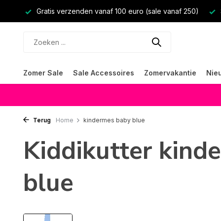
Gratis verzenden vanaf 100 euro (sale vanaf 250)
Zomer Sale
Sale Accessoires
Zomervakantie
Nie
Terug
Home
kindermes baby blue
Kiddikutter kind
blue