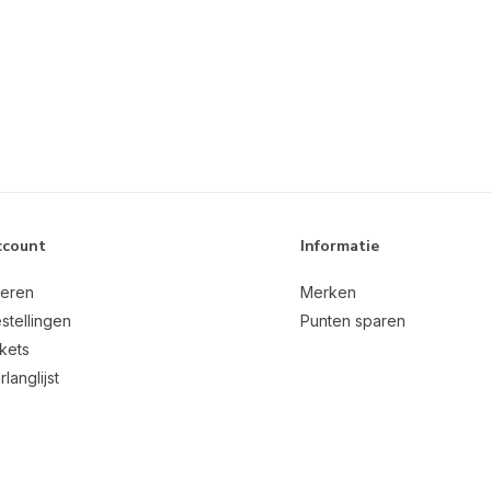
ccount
Informatie
reren
Merken
stellingen
Punten sparen
ckets
rlanglijst