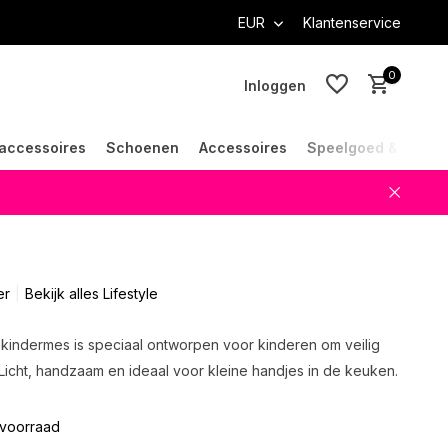
EUR
Klantenservice
0
Inloggen
accessoires
Schoenen
Accessoires
Speelgoed & Cade
Account aanmaken
Account aanmaken
er
Bekijk alles Lifestyle
 kindermes is speciaal ontworpen voor kinderen om veilig
. Licht, handzaam en ideaal voor kleine handjes in de keuken.
voorraad