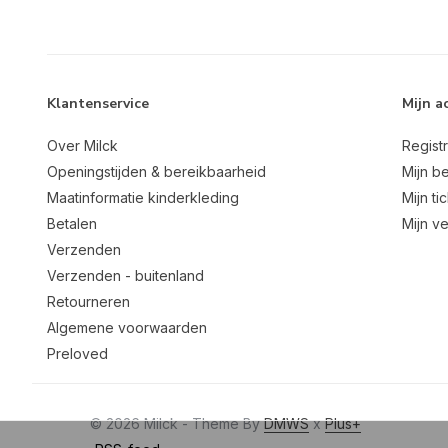
Klantenservice
Mijn a
Over Milck
Regist
Openingstijden & bereikbaarheid
Mijn be
Maatinformatie kinderkleding
Mijn ti
Betalen
Mijn ve
Verzenden
Verzenden - buitenland
Retourneren
Algemene voorwaarden
Preloved
© 2026 Milck - Theme By
DMWS
x
Plus+