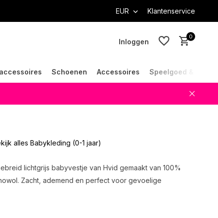
EUR
Klantenservice
0
Inloggen
accessoires
Schoenen
Accessoires
Speelgoed & Cade
Account aanmaken
Account aanmaken
kijk alles Babykleding (0-1 jaar)
ebreid lichtgrijs babyvestje van Hvid gemaakt van 100%
rinowol. Zacht, ademend en perfect voor gevoelige