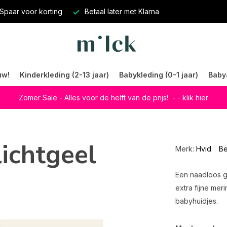
Spaar voor korting
Betaal later met Klarna
uw!
Kinderkleding (2-13 jaar)
Babykleding (0-1 jaar)
Baby
Zomer Sale - Alles voor de helft van de prijs!
- - klik hier
lichtgeel
Merk:
Hvid
Be
Een naadloos g
extra fijne me
babyhuidjes.