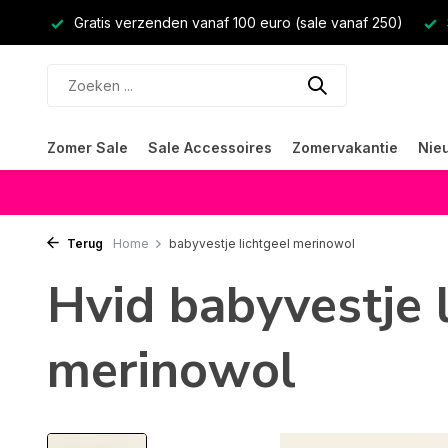
Gratis verzenden vanaf 100 euro (sale vanaf 250)
Zomer Sale
Sale Accessoires
Zomervakantie
Nie
Terug
Home
babyvestje lichtgeel merinowol
Hvid babyvestje 
merinowol