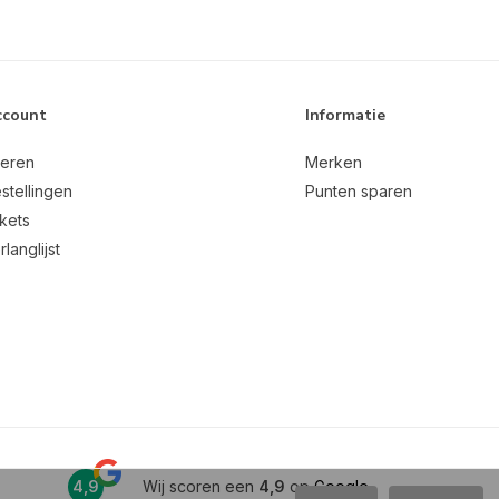
ccount
Informatie
reren
Merken
stellingen
Punten sparen
ckets
rlanglijst
4,9
Wij scoren een
4,9
op
Google