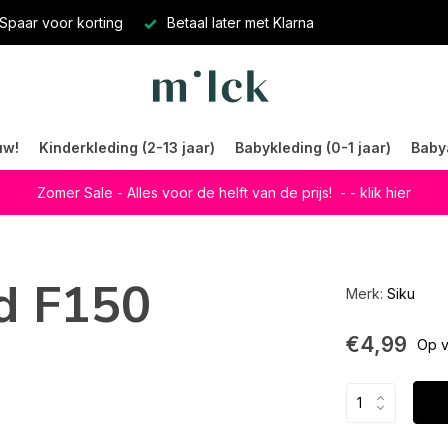
Spaar voor korting
Betaal later met Klarna
uw!
Kinderkleding (2-13 jaar)
Babykleding (0-1 jaar)
Baby
Zomer Sale - Alles voor de helft van de prijs!
- - klik hier
d F150
Merk:
Siku
€4,99
Op v