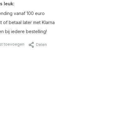
s leuk:
ending vanaf 100 euro
t of betaal later met Klarna
n bij iedere bestelling!
jst toevoegen
Delen