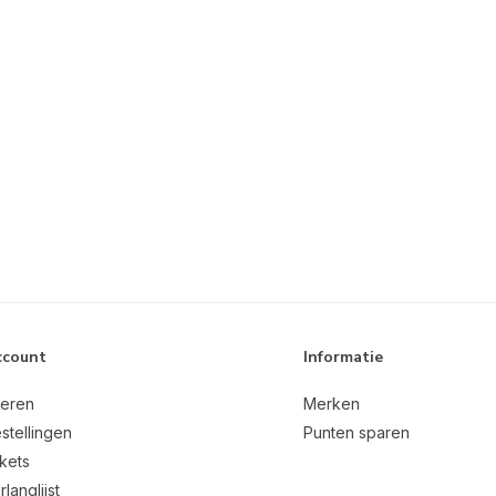
ccount
Informatie
reren
Merken
stellingen
Punten sparen
ckets
rlanglijst