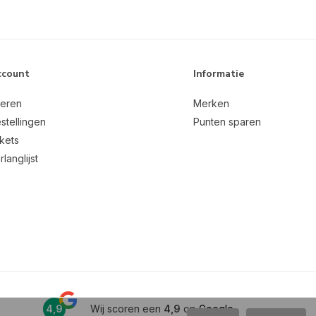
ccount
Informatie
reren
Merken
stellingen
Punten sparen
ckets
rlanglijst
4,9
Wij scoren een
4,9
op
Google