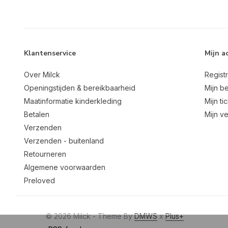
Klantenservice
Mijn a
Over Milck
Regist
Openingstijden & bereikbaarheid
Mijn be
Maatinformatie kinderkleding
Mijn ti
Betalen
Mijn ve
Verzenden
Verzenden - buitenland
Retourneren
Algemene voorwaarden
Preloved
© 2026 Milck - Theme By
DMWS
x
Plus+