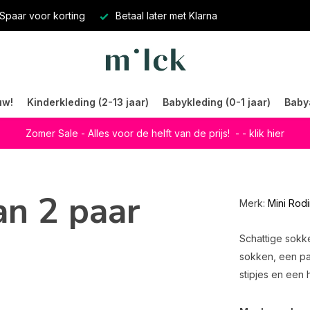
Spaar voor korting
Betaal later met Klarna
uw!
Kinderkleding (2-13 jaar)
Babykleding (0-1 jaar)
Baby
Zomer Sale - Alles voor de helft van de prijs!
- - klik hier
an 2 paar
Merk:
Mini Rodi
Schattige sokke
sokken, een pa
stipjes en een