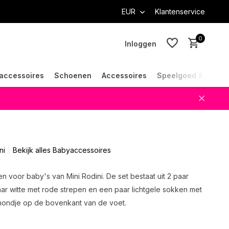
EUR
Klantenservice
0
Inloggen
accessoires
Schoenen
Accessoires
Speelgoed & Cade
Account aanmaken
Account aanmaken
ni
Bekijk alles Babyaccessoires
n voor baby's van Mini Rodini. De set bestaat uit 2 paar
ar witte met rode strepen en een paar lichtgele sokken met
 hondje op de bovenkant van de voet.