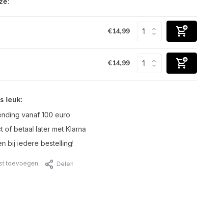
ze:
€14,99
€14,99
s leuk:
ending vanaf 100 euro
t of betaal later met Klarna
n bij iedere bestelling!
jst toevoegen
Delen