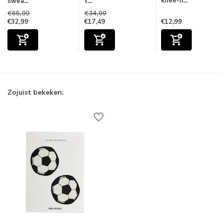
knee-h...
swea...
t...
€65,99
€34,99
€32,99
€17,49
€12,99
Zojuist bekeken: