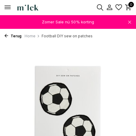
0
Zomer Sale nú 50% korting
Terug
Home
Football DIY sew on patches